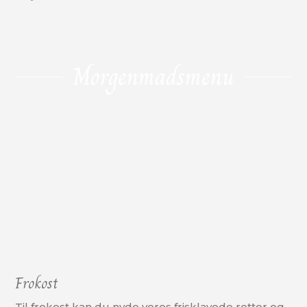
Morgenmadsmenu
Frokost
Til frokost kan du nyde vores frisklavede retter og