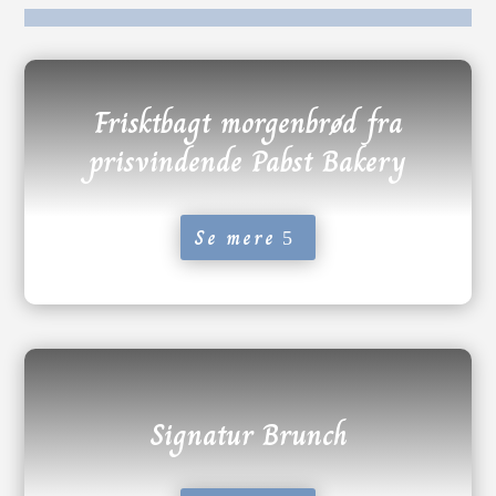
Frisktbagt morgenbrød fra
prisvindende Pabst Bakery
Se mere
Signatur Brunch