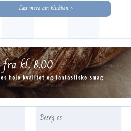
Læs mere om klubben >
 fra kl. 8.00
es høje kvalitet og fantastiske smag
Besøg os