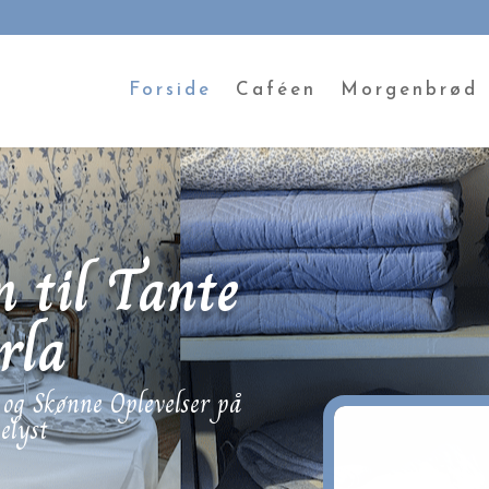
modal-check
Forside
Caféen
Morgenbrød
 til Tante
rla
og Skønne Oplevelser på
elyst