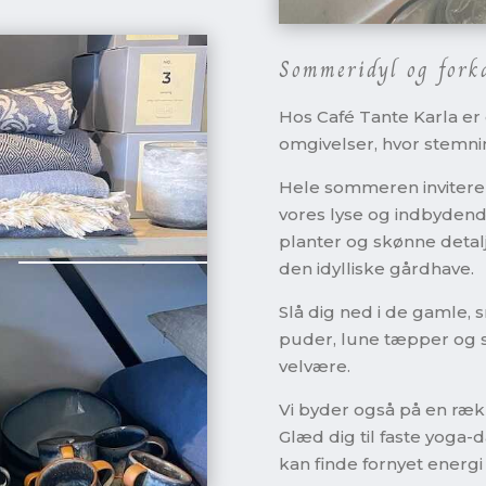
Sommeridyl og fork
Hos Café Tante Karla er
omgivelser, hvor stemni
Hele sommeren inviterer 
vores lyse og indbydend
planter og skønne detal
den idylliske gårdhave.
Slå dig ned i de gamle,
puder, lune tæpper og s
velvære.
Vi byder også på en ræk
Glæd dig til faste yoga
kan finde fornyet energi