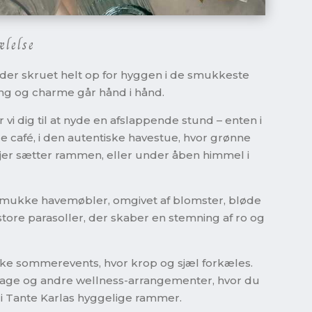
ælelse
 der skruet helt op for hyggen i de smukkeste
ng og charme går hånd i hånd.
vi dig til at nyde en afslappende stund – enten i
e café, i den autentiske havestue, hvor grønne
jer sætter rammen, eller under åben himmel i
 smukke havemøbler, omgivet af blomster, bløde
tore parasoller, der skaber en stemning af ro og
ke sommerevents, hvor krop og sjæl forkæles.
-dage og andre wellness-arrangementer, hvor du
 i Tante Karlas hyggelige rammer.