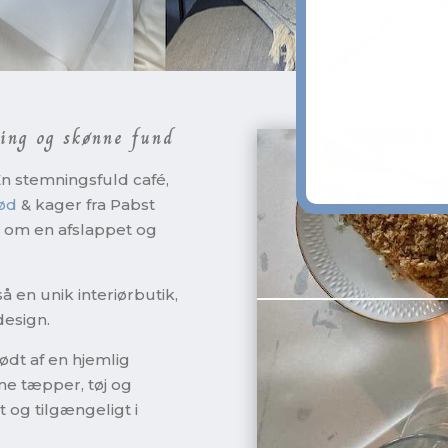
ing og skønne fund
 En stemningsfuld café,
ød
& kager fra Pabst
 om en afslappet og
 en unik interiørbutik,
design.
ødt af en hjemlig
e tæpper, tøj og
og tilgængeligt i