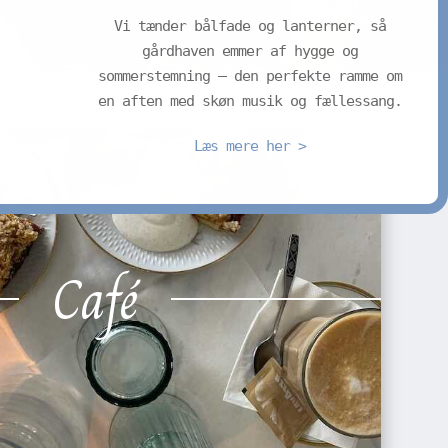
Vi tænder bålfade og lanterner, så
gårdhaven emmer af hygge og
sommerstemning – den perfekte ramme om
en aften med skøn musik og fællessang.
Læs mere her >
Onsdag d. 22. Juli kl. 19.00
Café