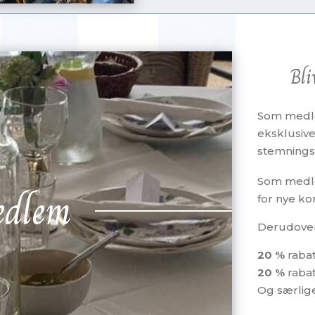
Bli
Som medle
eksklusive
stemnings
Som medlem 
edlem
for nye ko
Derudover
20 %
rabat
20 %
rabat
Og særlige