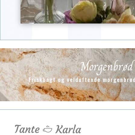
Morgenbrød -
Friskbagt og velduftende morgenbrød