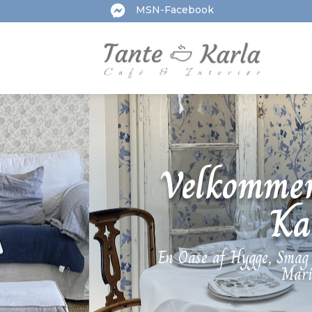

MSN-Facebook
Velkommen
Ka
En Oase af Hygge, Smag 
Mari